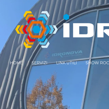
Vai
al
contenuto
principale
HOME
SERVIZI
LINK UTILI
SHOW RO