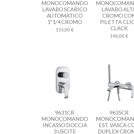
MONOCOMANDO
MONOCOMA
LAVABO SCARICO
LAVABO ALT
AUTOMATICO
CROMO CO
1"1/4 CROMO
PILETTA CLI
CLACK
155,00 €
196,00 €
9631CR
9635CR
MONOCOMANDO
MONOCOMA
INCASSO DOCCIA
EST. VASCA C
3 USCITE
DUPLEX CRO