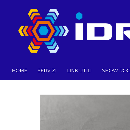
Vai
al
contenuto
principale
HOME
SERVIZI
LINK UTILI
SHOW RO