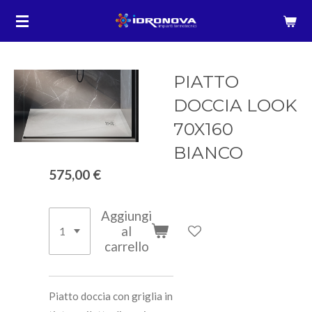
Vai
al
contenuto
principale
PIATTO
DOCCIA LOOK
70X160
BIANCO
575,00 €
Aggiungi
al
carrello
Piatto doccia con griglia in