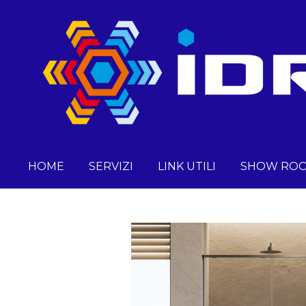
Vai
al
contenuto
principale
HOME
SERVIZI
LINK UTILI
SHOW RO