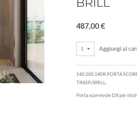
BRILL
487,00 €
Aggiungi al car
140.200.140R PORTA SCORR
TRASP./BRILL.
Porta scorrevole DX per nicch