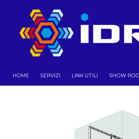
Vai
al
contenuto
principale
HOME
SERVIZI
LINK UTILI
SHOW RO