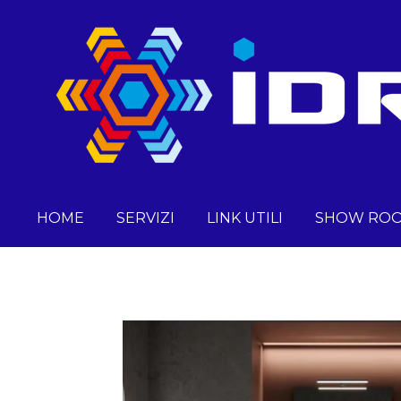
Vai
al
contenuto
principale
HOME
SERVIZI
LINK UTILI
SHOW RO