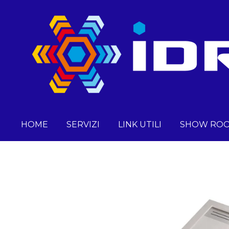
Vai
al
contenuto
principale
HOME
SERVIZI
LINK UTILI
SHOW RO