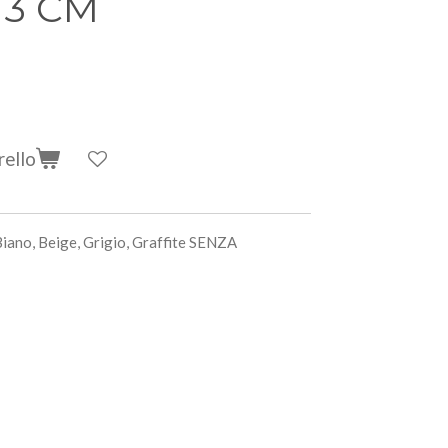
 3 CM
rello
Biano, Beige, Grigio, Graffite SENZA