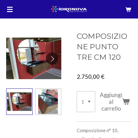
Vai
al
contenuto
principale
COMPOSIZIO
NE PUNTO
TRE CM 120
2.750,00 €
Aggiungi
al
carrello
Composizione n° 10,