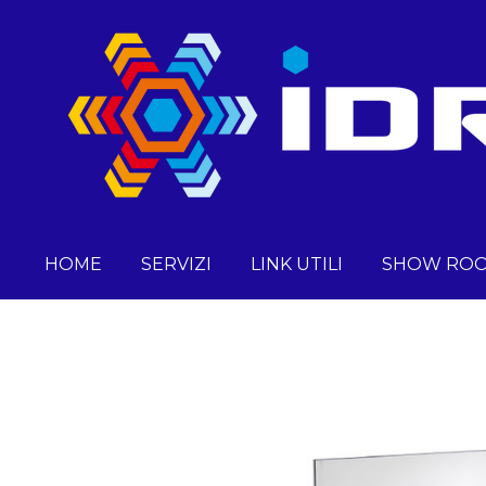
Vai
al
contenuto
principale
HOME
SERVIZI
LINK UTILI
SHOW RO