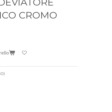
/DEVIATORE
ICO CROMO
rello
SO)